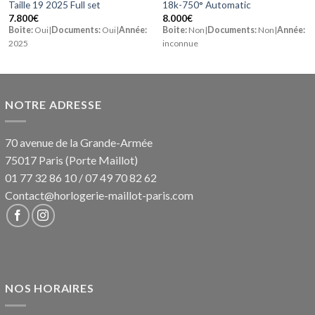
Taille 19 2025 Full set
18k-750° Automatic
7.800
€
8.000
€
Boite:
Oui|
Documents:
Oui|
Année:
Boite:
Non|
Documents:
Non|
Année:
2025
inconnue
NOTRE ADRESSE
70 avenue de la Grande-Armée
75017 Paris (Porte Maillot)
01 77 32 86 10
/
07 49 70 82 62
Contact@horlogerie-maillot-paris.com
NOS HORAIRES