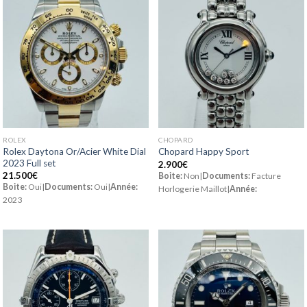
ROLEX
CHOPARD
Rolex Daytona Or/Acier White Dial
Chopard Happy Sport
2023 Full set
2.900
€
21.500
€
Boite:
Non|
Documents:
Facture
Boite:
Oui|
Documents:
Oui|
Année:
Horlogerie Maillot|
Année:
2023