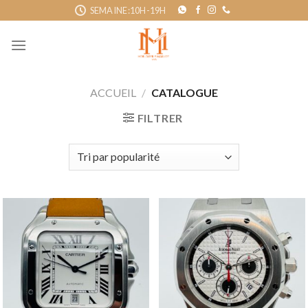
Skip
SEMAINE:10H-19H
to
content
ACCUEIL
/
CATALOGUE
FILTRER