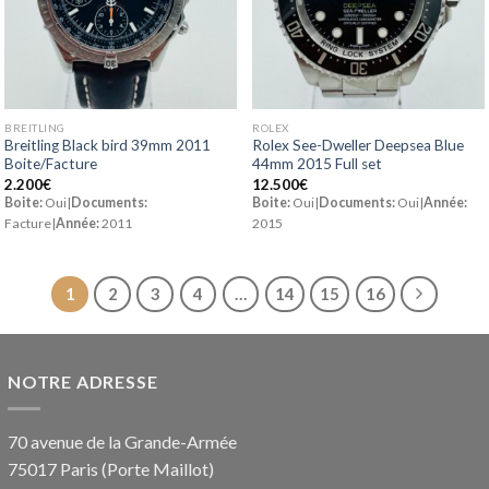
BREITLING
ROLEX
Breitling Black bird 39mm 2011
Rolex See-Dweller Deepsea Blue
Boite/Facture
44mm 2015 Full set
2.200
€
12.500
€
Boite:
Oui|
Documents:
Boite:
Oui|
Documents:
Oui|
Année:
Facture|
Année:
2011
2015
1
2
3
4
…
14
15
16
NOTRE ADRESSE
70 avenue de la Grande-Armée
75017 Paris (Porte Maillot)