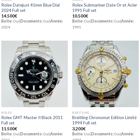
Rolex Datejust 41mm Blue Dial
Rolex Submariner Date Or et Acier
2024 Full set
1991 Full set
14.500
€
10.500
€
Boite:
Oui|
Documents:
Oui|
Année:
Boite:
Oui|
Documents:
Oui|
Année:
2024
1991
ROLEX
BREITLING
Rolex GMT Master II Black 2011
Breitling Chronomat Edition Limité
Full set
1994 Full set
11.500
€
3.200
€
Boite:
Oui|
Documents:
Oui|
Année:
Boite:
Oui|
Documents:
Oui|
Année:
2011
1994