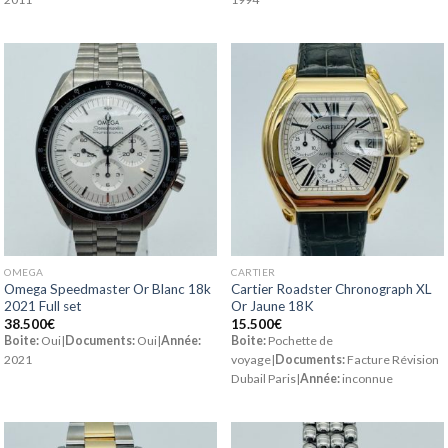
OMEGA
CARTIER
Omega Speedmaster Or Blanc 18k
Cartier Roadster Chronograph XL
2021 Full set
Or Jaune 18K
38.500
€
15.500
€
Boite:
Oui|
Documents:
Oui|
Année:
Boite:
Pochette de
2021
voyage|
Documents:
Facture Révision
Dubail Paris|
Année:
inconnue