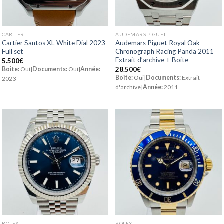
CARTIER
AUDEMARS PIGUET
Cartier Santos XL White Dial 2023
Audemars Piguet Royal Oak
Full set
Chronograph Racing Panda 2011
Extrait d’archive + Boite
5.500
€
Boite:
Oui|
Documents:
Oui|
Année:
28.500
€
Boite:
Oui|
Documents:
Extrait
2023
d'archive|
Année:
2011
ROLEX
ROLEX