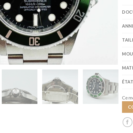
DOC
ANN
TAIL
MOU
MAT
ÉTA
Ce mo
C