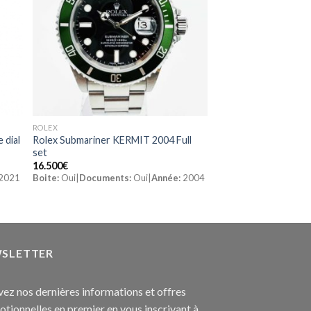
ROLEX
 dial
Rolex Submariner KERMIT 2004 Full
set
16.500
€
2021
Boite:
Oui|
Documents:
Oui|
Année:
2004
SLETTER
ez nos dernières informations et offres
tionnelles en premier en vous inscrivant à