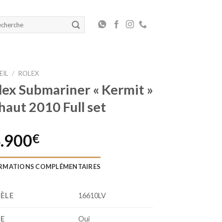
herche
 :
EIL
/
ROLEX
lex Submariner « Kermit »
haut 2010 Full set
.900
€
RMATIONS COMPLÉMENTAIRES
ÈLE
16610LV
TE
Oui