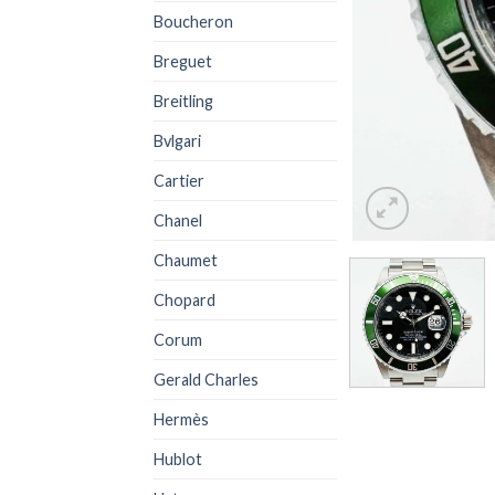
Boucheron
Breguet
Breitling
Bvlgari
Cartier
Chanel
Chaumet
Chopard
Corum
Gerald Charles
Hermès
Hublot