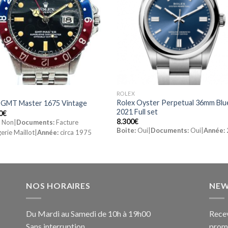
ROLEX
Rolex Oyster Perpetual 36mm Blue
 GMT Master 1675 Vintage
2021 Full set
0
€
8.300
€
:
Non|
Documents:
Facture
Boite:
Oui|
Documents:
Oui|
Année:
erie Maillot|
Année:
circa 1975
NOS HORAIRES
NEW
Du Mardi au Samedi de 10h à 19h00
Recev
Sans interruption
promo