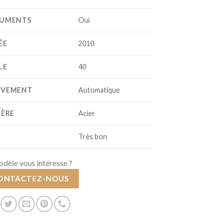
UMENTS
Oui
ÉE
2010
LE
40
VEMENT
Automatique
IÈRE
Acier
T
Très bon
dèle vous intéresse ?
ONTACTEZ-NOUS