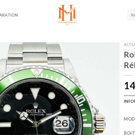
Rec
ARATION
pour
ACCU
Ro
Ré
14
INFO
MOD
BOI