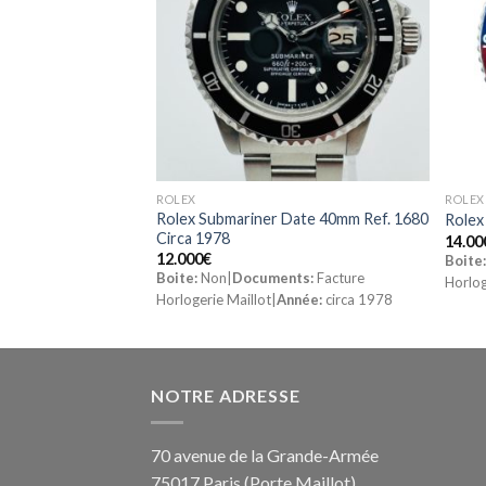
ROLEX
ROLEX
mm Or et Acier 2014
Rolex Submariner Date 40mm Ref. 1680
Rolex
Circa 1978
14.00
12.000
€
Boite
ts:
Oui|
Année:
2014
Boite:
Non|
Documents:
Facture
Horlog
Horlogerie Maillot|
Année:
circa 1978
NOTRE ADRESSE
70 avenue de la Grande-Armée
75017 Paris (Porte Maillot)