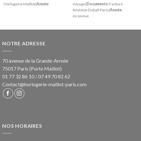
Horlogerie Maillot|
Année:
voyage|
Documents:
Facture
Révision Dubail Paris|
Année:
inconnue
NOTRE ADRESSE
70 avenue de la Grande-Armée
75017 Paris (Porte Maillot)
01 77 32 86 10
/
07 49 70 82 62
Contact@horlogerie-maillot-paris.com
NOS HORAIRES