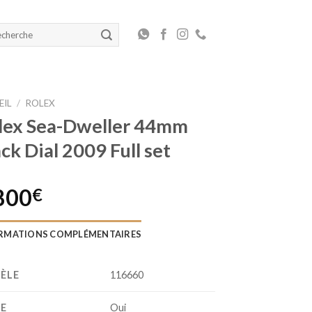
herche
 :
EIL
/
ROLEX
lex Sea-Dweller 44mm
ck Dial 2009 Full set
800
€
RMATIONS COMPLÉMENTAIRES
ÈLE
116660
TE
Oui