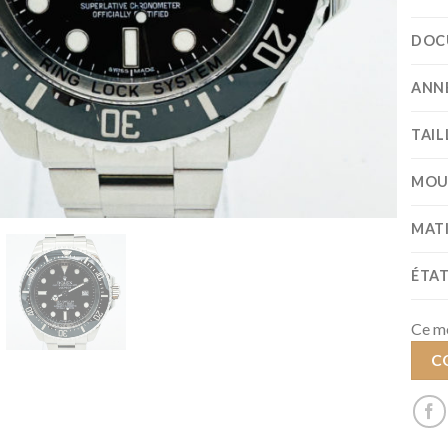
DOC
ANN
TAIL
MOU
MAT
ÉTA
Ce mo
C