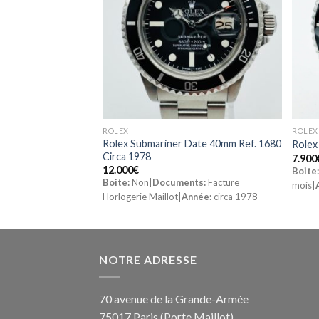
ROLEX
ROLEX
II 40mm Or/Acier
Rolex Submariner Date 40mm Ref. 1680
Rolex
ull set
Circa 1978
7.900
12.000
€
Boite
ts:
Oui|
Année:
1990
Boite:
Non|
Documents:
Facture
mois|
Horlogerie Maillot|
Année:
circa 1978
NOTRE ADRESSE
70 avenue de la Grande-Armée
75017 Paris (Porte Maillot)