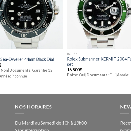
ROLEX
Rolex Submariner KERMIT 2004 Fu
 Sea-Dweller 44mm Black Dial
set
€
16.500
€
:
Non|
Documents:
Garantie 12
Boite:
Oui|
Documents:
Oui|
Année:
Année:
inconnue
NOS HORAIRES
NEW
Du Mardi au Samedi de 10h à 19h00
Recev
Sans interruption
promo