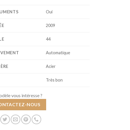
UMENTS
Oui
ÉE
2009
LE
44
VEMENT
Automatique
IÈRE
Acier
T
Très bon
dèle vous intéresse ?
ONTACTEZ-NOUS