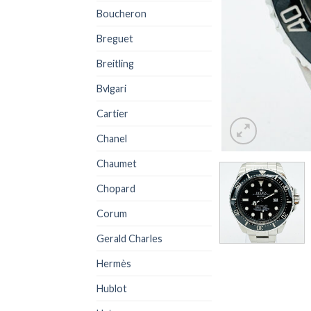
Boucheron
Breguet
Breitling
Bvlgari
Cartier
Chanel
Chaumet
Chopard
Corum
Gerald Charles
Hermès
Hublot