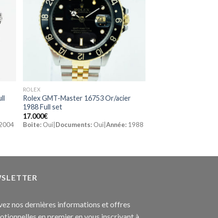
ROLEX
ll
Rolex GMT-Master 16753 Or/acier
1988 Full set
17.000
€
2004
Boite:
Oui|
Documents:
Oui|
Année:
1988
SLETTER
ez nos dernières informations et offres
tionnelles en premier en vous inscrivant à