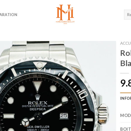
Rec
ARATION
pour
ACCU
Ro
Bla
9.
INFO
MOD
BOI