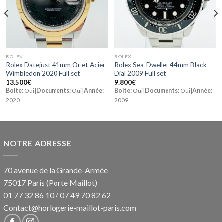
ROLEX
ROLEX
Rolex Datejust 41mm Or et Acier
Rolex Sea-Dweller 44mm Black
Wimbledon 2020 Full set
Dial 2009 Full set
13.500
€
9.800
€
Boite:
Oui|
Documents:
Oui|
Année:
Boite:
Oui|
Documents:
Oui|
Année:
2020
2009
NOTRE ADRESSE
70 avenue de la Grande-Armée
75017 Paris (Porte Maillot)
01 77 32 86 10
/
07 49 70 82 62
Contact@horlogerie-maillot-paris.com